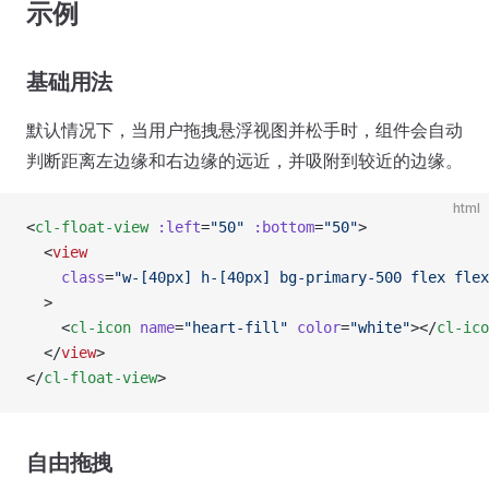
示例
基础用法
默认情况下，当用户拖拽悬浮视图并松手时，组件会自动
判断距离左边缘和右边缘的远近，并吸附到较近的边缘。
html
<
cl-float-view
 :left
=
"50"
 :bottom
=
"50"
>
  <
view
    class
=
"w-[40px] h-[40px] bg-primary-500 flex flex
  >
    <
cl-icon
 name
=
"heart-fill"
 color
=
"white"
></
cl-ico
  </
view
>
</
cl-float-view
>
自由拖拽