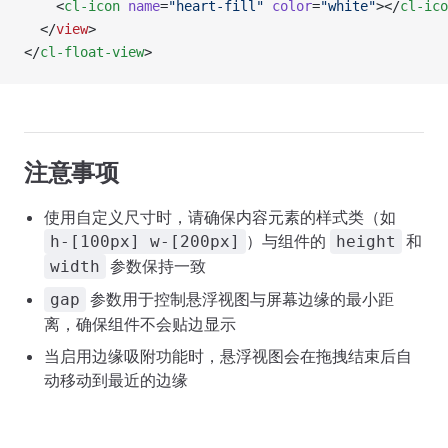
    <
cl-icon
 name
=
"heart-fill"
 color
=
"white"
></
cl-ico
  </
view
>
</
cl-float-view
>
注意事项
使用自定义尺寸时，请确保内容元素的样式类（如
）与组件的
和
h-[100px] w-[200px]
height
参数保持一致
width
参数用于控制悬浮视图与屏幕边缘的最小距
gap
离，确保组件不会贴边显示
当启用边缘吸附功能时，悬浮视图会在拖拽结束后自
动移动到最近的边缘