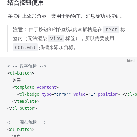
结合按钮使用
在按钮上添加角标，常用于购物车、消息等功能按钮。
注意：
由于按钮组件的默认内容插槽是在
标
text
签内（无法渲染
标签），所以需要使用
view
插槽来添加角标。
content
html
<!-- 数字角标 -->
<
cl-button
>
  购买
  <
template
 #content
>
    <
cl-badge
 type
=
"error"
 value
=
"1"
 position
> </
cl-b
  </
template
>
</
cl-button
>
<!-- 圆点角标 -->
<
cl-button
>
  消息