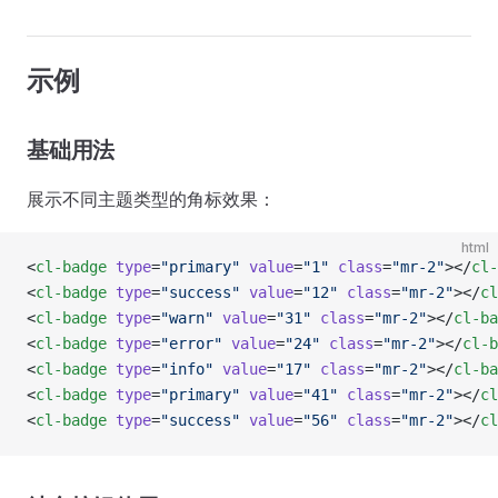
示例
基础用法
展示不同主题类型的角标效果：
html
<
cl-badge
 type
=
"primary"
 value
=
"1"
 class
=
"mr-2"
></
cl-
<
cl-badge
 type
=
"success"
 value
=
"12"
 class
=
"mr-2"
></
cl
<
cl-badge
 type
=
"warn"
 value
=
"31"
 class
=
"mr-2"
></
cl-ba
<
cl-badge
 type
=
"error"
 value
=
"24"
 class
=
"mr-2"
></
cl-b
<
cl-badge
 type
=
"info"
 value
=
"17"
 class
=
"mr-2"
></
cl-ba
<
cl-badge
 type
=
"primary"
 value
=
"41"
 class
=
"mr-2"
></
cl
<
cl-badge
 type
=
"success"
 value
=
"56"
 class
=
"mr-2"
></
cl