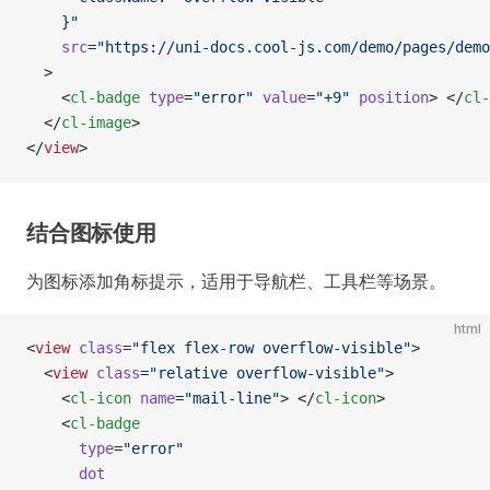
    }"
    src
=
"https://uni-docs.cool-js.com/demo/pages/demo
  >
    <
cl-badge
 type
=
"error"
 value
=
"+9"
 position
> </
cl-
  </
cl-image
>
</
view
>
结合图标使用
为图标添加角标提示，适用于导航栏、工具栏等场景。
html
<
view
 class
=
"flex flex-row overflow-visible"
>
  <
view
 class
=
"relative overflow-visible"
>
    <
cl-icon
 name
=
"mail-line"
> </
cl-icon
>
    <
cl-badge
      type
=
"error"
      dot