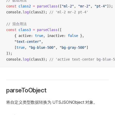
// 数组用法
const
 class2
 =
 parseClass
([
"ml-2"
, 
"mr-2"
, 
"pt-4"
]);
console.
log
(class2); 
// 'ml-2 mr-2 pt-4'
// 混合用法
const
 class3
 =
 parseClass
([
	{ active: 
true
, inactive: 
false
 },
	"text-center"
,
	[
true
, 
"bg-blue-500"
, 
"bg-gray-500"
]
]);
console.
log
(class3); 
// 'active text-center bg-blue-5
parseToObject
将自定义类型数据转换为 UTSJSONObject 对象。