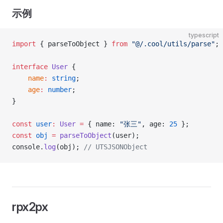
示例
typescript
import
 { parseToObject } 
from
 "@/.cool/utils/parse"
;
interface
 User
 {
	name
:
 string
;
	age
:
 number
;
}
const
 user
:
 User
 =
 { name: 
"张三"
, age: 
25
 };
const
 obj
 =
 parseToObject
(user);
console.
log
(obj); 
// UTSJSONObject
rpx2px