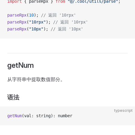
import
 { parseRpx } 
from
 "@/.cool/utils/parse"
;
parseRpx
(
10
); 
// 返回 '10rpx'
parseRpx
(
"10rpx"
); 
// 返回 '10rpx'
parseRpx
(
"10px"
); 
// 返回 '10px'
getNum
从字符串中提取数值部分。
语法
typescript
getNum
(val: string): number