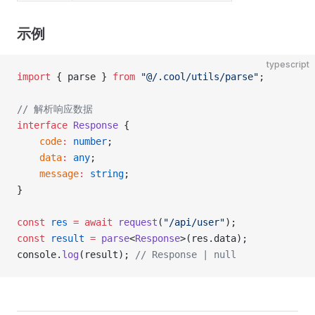
示例
typescript
import
 { parse } 
from
 "@/.cool/utils/parse"
;
// 解析响应数据
interface
 Response
 {
	code
:
 number
;
	data
:
 any
;
	message
:
 string
;
}
const
 res
 =
 await
 request
(
"/api/user"
);
const
 result
 =
 parse
<
Response
>(res.data);
console.
log
(result); 
// Response | null