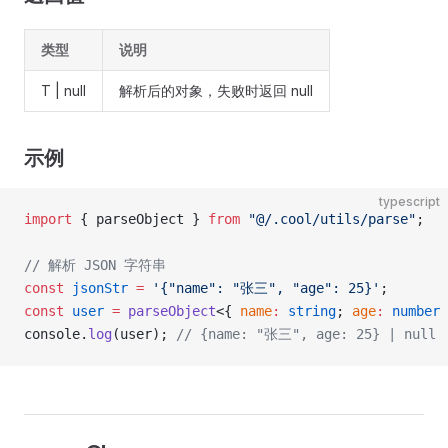
类型
说明
T | null
解析后的对象，失败时返回 null
示例
typescript
import
 { parseObject } 
from
 "@/.cool/utils/parse"
;
// 解析 JSON 字符串
const
 jsonStr
 =
 '{"name": "张三", "age": 25}'
;
const
 user
 =
 parseObject
<{ 
name
:
 string
; 
age
:
 number
 
console.
log
(user); 
// {name: "张三", age: 25} | null