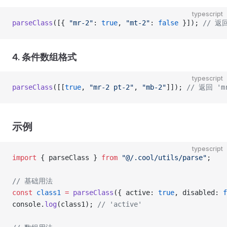
typescript
parseClass
([{ 
"mr-2"
: 
true
, 
"mt-2"
: 
false
 }]); 
// 返回
4. 条件数组格式
typescript
parseClass
([[
true
, 
"mr-2 pt-2"
, 
"mb-2"
]]); 
// 返回 'mr
示例
typescript
import
 { parseClass } 
from
 "@/.cool/utils/parse"
;
// 基础用法
const
 class1
 =
 parseClass
({ active: 
true
, disabled: 
f
console.
log
(class1); 
// 'active'