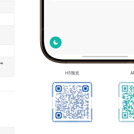
=>
H5预览
A