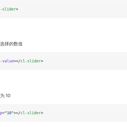
-slider
>
选择的数值
-value
></
cl-slider
>
 10
p
=
"10"
></
cl-slider
>