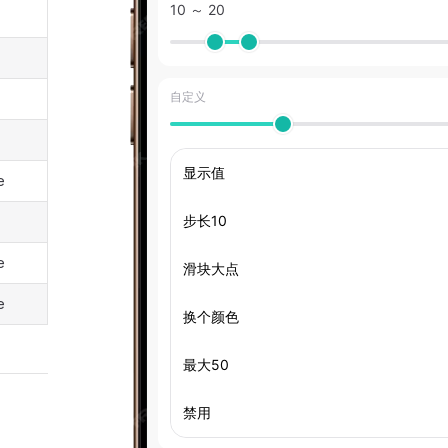
e
e
e