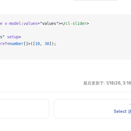
e
 v-model
:
values
=
"
values
"
></
cl-slider
>
s"
 setup
>
ref
<
number
[]>([
10
, 
30
]);
最后更新于:
1/18/26, 3:1
Select