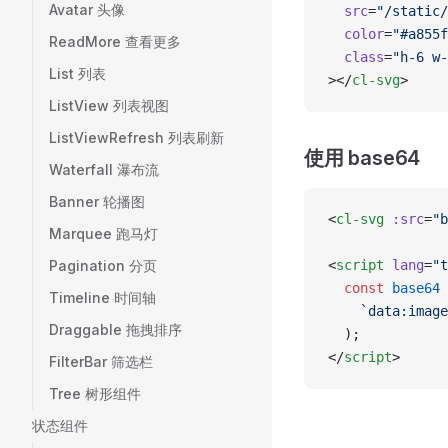
Avatar 头像
  src
=
"/static/
  color
=
"#a855f
ReadMore 查看更多
  class
=
"h-6 w-
List 列表
></
cl-svg
>
ListView 列表视图
ListViewRefresh 列表刷新
使用 base64
Waterfall 瀑布流
Banner 轮播图
<
cl-svg
 :src
=
"b
Marquee 跑马灯
Pagination 分页
<
script
 lang
=
"t
  const
 base64
 
Timeline 时间轴
    `data:image
Draggable 拖拽排序
  );
</
script
>
FilterBar 筛选栏
Tree 树形组件
状态组件