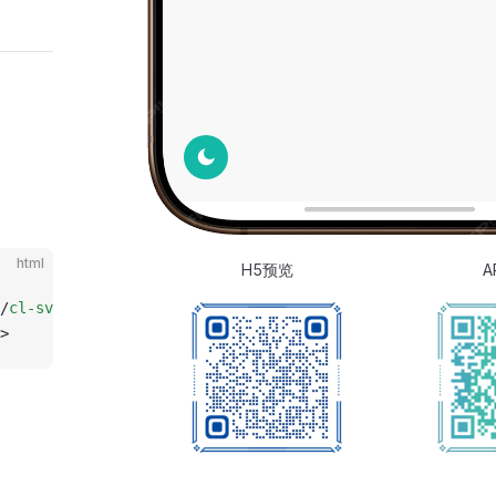
html
H5预览
A
/
cl-svg
>
>