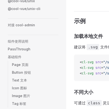
@cool-vue/unix
@cool-vue/unix-cli
示例
对接 cool-admin
加载本地文件
组件使用说明
建议将
文件
.svg
PassThrough
基础组件
<
cl-svg
 src
=
"/s
Page 页面
<
cl-svg
 src
=
"/s
Button 按钮
<
cl-svg
 src
=
"/s
Text 文本
Icon 图标
不同大小
Image 图片
可通过
灵
class
Tag 标签