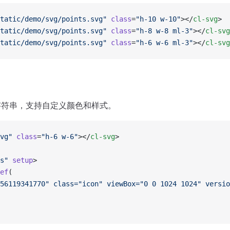
tatic/demo/svg/points.svg"
 class
=
"h-10 w-10"
></
cl-svg
>
tatic/demo/svg/points.svg"
 class
=
"h-8 w-8 ml-3"
></
cl-svg
tatic/demo/svg/points.svg"
 class
=
"h-6 w-6 ml-3"
></
cl-svg
签字符串，支持自定义颜色和样式。
vg"
 class
=
"h-6 w-6"
></
cl-svg
>
s"
 setup
>
ef
(
56119341770" class="icon" viewBox="0 0 1024 1024" versio