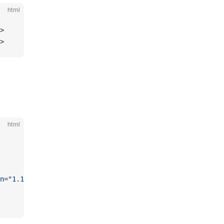
html
>
>
html
n="1.1" xmlns="http://www.w3.org/2000/svg" p-id="7779" w