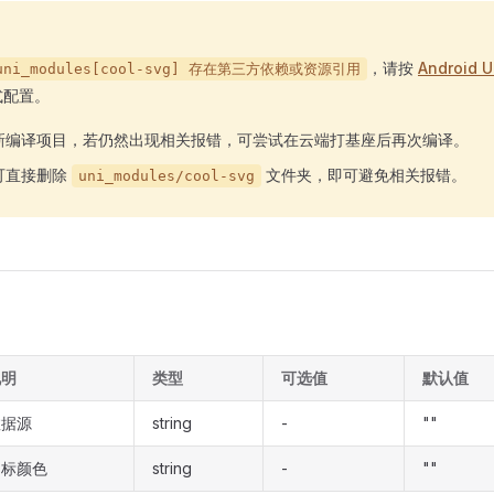
，请按
Android 
uni_modules[cool-svg] 存在第三方依赖或资源引用
式配置。
新编译项目，若仍然出现相关报错，可尝试在云端打基座后再次编译。
可直接删除
文件夹，即可避免相关报错。
uni_modules/cool-svg
说明
类型
可选值
默认值
数据源
string
-
""
图标颜色
string
-
""