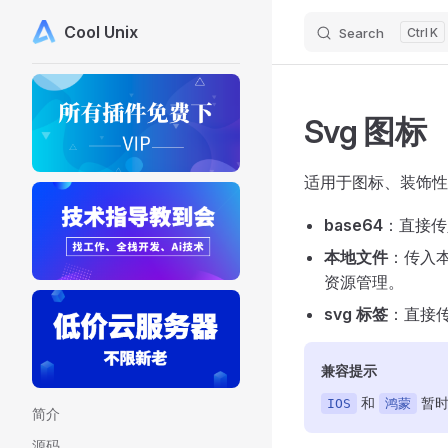
Cool Unix
Search
K
Skip to content
Sidebar Navigation
Svg 图标
适用于图标、装饰性元素
base64
：直接传
本地文件
：传入
资源管理。
svg 标签
：直接传
兼容提示
和
暂时
IOS
鸿蒙
简介
源码