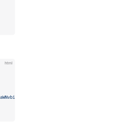
html
aWNvbiIgdmlld0JveD0iMCAwIDEwMjQgMTAyNCIgdmVyc2lvbj0iMS4x