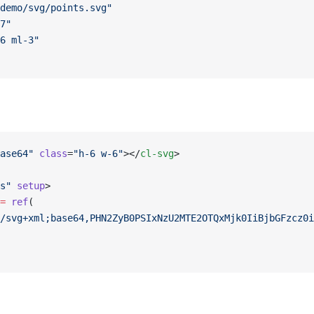
demo/svg/points.svg"
7"
6 ml-3"
ase64"
 class
=
"h-6 w-6"
></
cl-svg
>
s"
 setup
>
=
 ref
(
/svg+xml;base64,PHN2ZyB0PSIxNzU2MTE2OTQxMjk0IiBjbGFzcz0i