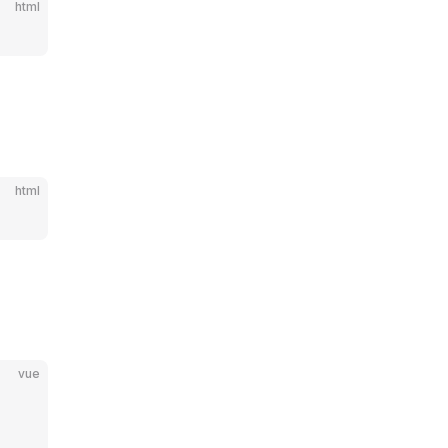
html
html
vue