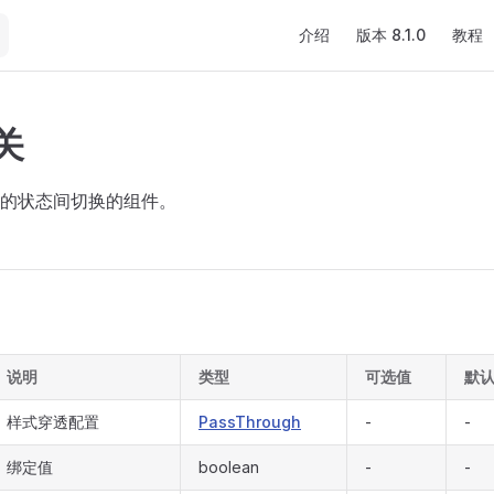
Main Navigation
介绍
版本 8.1.0
教程
开关
的状态间切换的组件。
说明
类型
可选值
默
样式穿透配置
PassThrough
-
-
绑定值
boolean
-
-