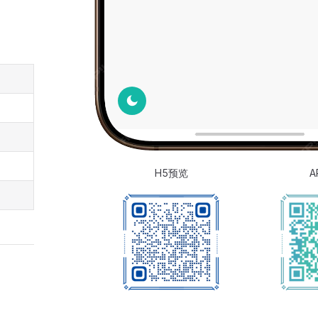
H5预览
A