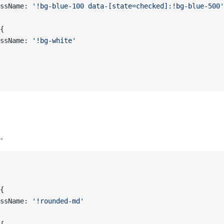
className: 
'!bg-blue-100 data-[state=checked]:!bg-blue-500'
 {
className: 
'!bg-white'
。
 {
className: 
'!rounded-md'