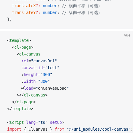
  translateX
?:
 number
; 
// 横向平移（可选）
  translateY
?:
 number
; 
// 纵向平移（可选）
};
vue
<
template
>
  <
cl-page
>
    <
cl-canvas
      ref
=
"canvasRef"
      canvas-id
=
"test"
      :
height
=
"
300
"
      :
width
=
"
300
"
      @
load
=
"
onCanvasLoad
"
    ></
cl-canvas
>
  </
cl-page
>
</
template
>
<
script
 lang
=
"ts"
 setup
>
import
 { ClCanvas } 
from
 "@/uni_modules/cool-canvas"
;