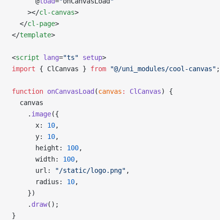
      @
load
=
"
onCanvasLoad
"
    ></
cl-canvas
>
  </
cl-page
>
</
template
>
<
script
 lang
=
"ts"
 setup
>
import
 { ClCanvas } 
from
 "@/uni_modules/cool-canvas"
;
function
 onCanvasLoad
(
canvas
:
 ClCanvas
) {
  canvas
    .
image
({
      x: 
10
,
      y: 
10
,
      height: 
100
,
      width: 
100
,
      url: 
"/static/logo.png"
,
      radius: 
10
,
    })
    .
draw
();
}