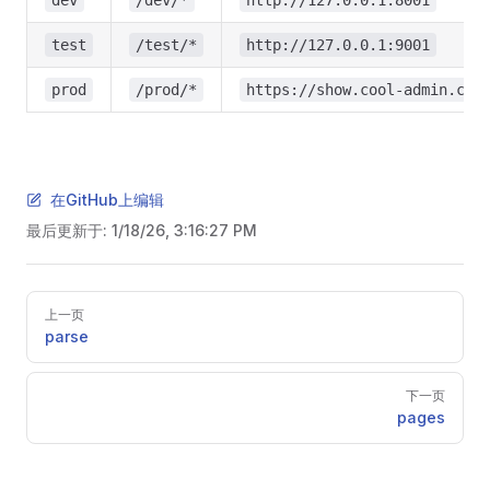
dev
/dev/*
http://127.0.0.1:8001
test
/test/*
http://127.0.0.1:9001
prod
/prod/*
https://show.cool-admin.com
在GitHub上编辑
最后更新于:
1/18/26, 3:16:27 PM
Pager
上一页
parse
下一页
pages