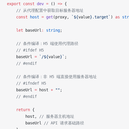
export
 const
 dev
 =
 () 
=>
 {
	// 从代理配置中获取目标服务器地址
	const
 host
 =
 get
(proxy, 
`${
value
}.target`
) 
as
 str
	let
 baseUrl
:
 string
;
	// 条件编译：H5 端使用代理路径
	// #ifdef H5
	baseUrl 
=
 `/${
value
}`
;
	// #endif
	// 条件编译：非 H5 端直接使用服务器地址
	// #ifndef H5
	baseUrl 
=
 host 
+
 ""
;
	// #endif
	return
 {
		host, 
// 服务器主机地址
		baseUrl 
// API 请求基础路径