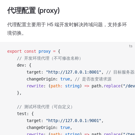
代理配置 (proxy)
代理配置主要用于 H5 端开发时解决跨域问题，支持多环
境切换。
ts
export
 const
 proxy
 =
 {
	// 开发环境代理（不可修改名称）
	dev: {
		target: 
"http://127.0.0.1:8001"
, 
// 目标服务
		changeOrigin: 
true
, 
// 是否改变请求源
		rewrite
: (
path
:
 string
) 
=>
 path.
replace
(
"/dev
	},
	// 测试环境代理（可自定义）
	test: {
		target: 
"http://127.0.0.1:9001"
,
		changeOrigin: 
true
,
		rewrite
: (
path
:
 string
) 
=>
 path.
replace
(
"/tes