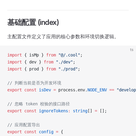
基础配置 (index)
主配置文件定义了应用的核心参数和环境切换逻辑。
ts
import
 { isMp } 
from
 "@/.cool"
;
import
 { dev } 
from
 "./dev"
;
import
 { prod } 
from
 "./prod"
;
// 判断当前是否为开发环境
export
 const
 isDev
 =
 process.env.
NODE_ENV
 ==
 "develop
// 忽略 token 校验的接口路径
export
 const
 ignoreTokens
:
 string
[] 
=
 [];
// 应用配置导出
export
 const
 config
 =
 {