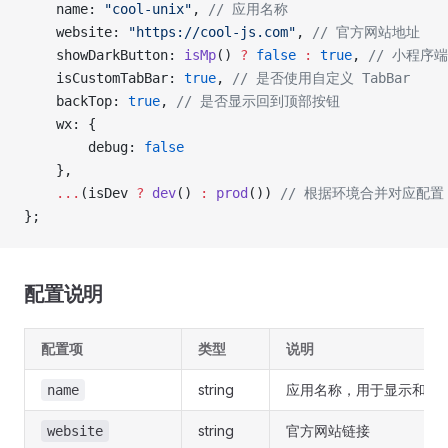
	name: 
"cool-unix"
, 
// 应用名称
	website: 
"https://cool-js.com"
, 
// 官方网站地址
	showDarkButton: 
isMp
() 
?
 false
 :
 true
, 
// 小程序
	isCustomTabBar: 
true
, 
// 是否使用自定义 TabBar
	backTop: 
true
, 
// 是否显示回到顶部按钮
	wx: {
		debug: 
false
	},
	...
(isDev 
?
 dev
() 
:
 prod
()) 
// 根据环境合并对应配置
};
配置说明
配置项
类型
说明
string
应用名称，用于显示和标
name
string
官方网站链接
website