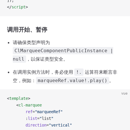
]);
</
script
>
调用开始、暂停
请确保类型声明为
ClMarqueeComponentPublicInstance |
，以保证类型安全。
null
在调用实例方法时，务必使用
运算符来断言非
!.
空，例如：
。
marqueeRef.value!.play()
vue
<
template
>
	<
cl-marquee
		ref
=
"marqueeRef"
		:
list
=
"
list
"
		direction
=
"vertical"