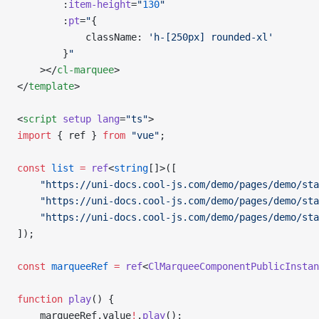
		:
item-height
=
"
130
"
		:
pt
=
"
{
			className: 
'h-[250px] rounded-xl'
		}
"
	></
cl-marquee
>
</
template
>
<
script
 setup
 lang
=
"ts"
>
import
 { ref } 
from
 "vue"
;
const
 list
 =
 ref
<
string
[]>([
	"https://uni-docs.cool-js.com/demo/pages/demo/st
	"https://uni-docs.cool-js.com/demo/pages/demo/st
	"https://uni-docs.cool-js.com/demo/pages/demo/st
]);
const
 marqueeRef
 =
 ref
<
ClMarqueeComponentPublicInstan
function
 play
() {
	marqueeRef.value
!
.
play
();