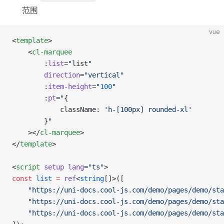
范围
vue
<
template
>
	<
cl-marquee
		:
list
=
"
list
"
		direction
=
"vertical"
		:
item-height
=
"
100
"
		:
pt
=
"
{
			className: 
'h-[100px] rounded-xl'
		}
"
	></
cl-marquee
>
</
template
>
<
script
 setup
 lang
=
"ts"
>
const
 list
 =
 ref
<
string
[]>([
	"https://uni-docs.cool-js.com/demo/pages/demo/st
	"https://uni-docs.cool-js.com/demo/pages/demo/st
	"https://uni-docs.cool-js.com/demo/pages/demo/st