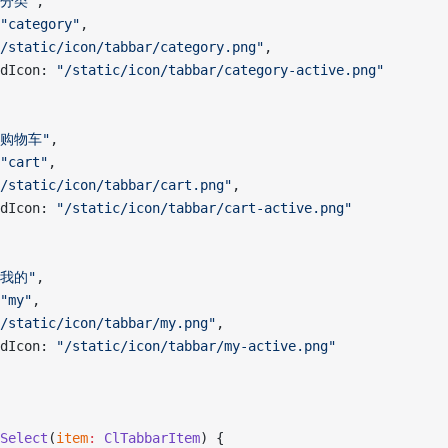
"分类"
,
"category"
,
/static/icon/tabbar/category.png"
,
edIcon: 
"/static/icon/tabbar/category-active.png"
"购物车"
,
"cart"
,
/static/icon/tabbar/cart.png"
,
edIcon: 
"/static/icon/tabbar/cart-active.png"
"我的"
,
"my"
,
/static/icon/tabbar/my.png"
,
edIcon: 
"/static/icon/tabbar/my-active.png"
Select
(
item
:
 ClTabbarItem
) {