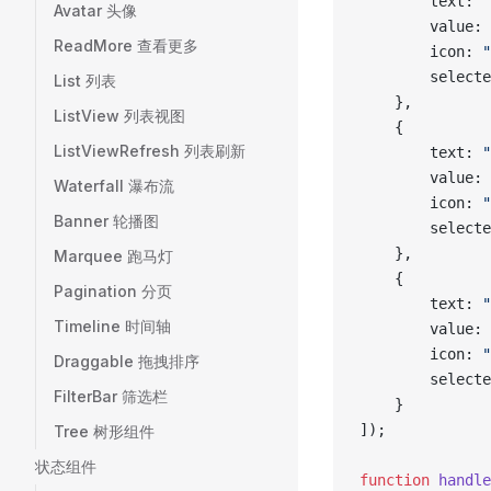
		text: 
Avatar 头像
		value: 
ReadMore 查看更多
		icon: 
"
		select
List 列表
	},
ListView 列表视图
	{
ListViewRefresh 列表刷新
		text: 
		value: 
Waterfall 瀑布流
		icon: 
"
Banner 轮播图
		select
	},
Marquee 跑马灯
	{
Pagination 分页
		text: 
Timeline 时间轴
		value: 
		icon: 
"
Draggable 拖拽排序
		select
FilterBar 筛选栏
	}
]);
Tree 树形组件
状态组件
function
 handle