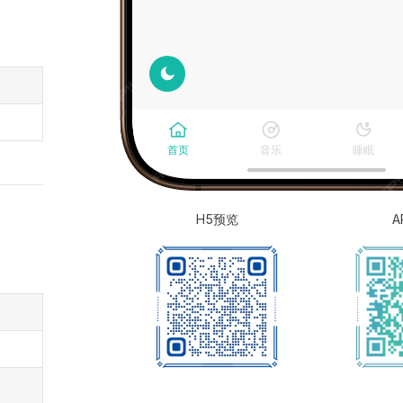
H5预览
A