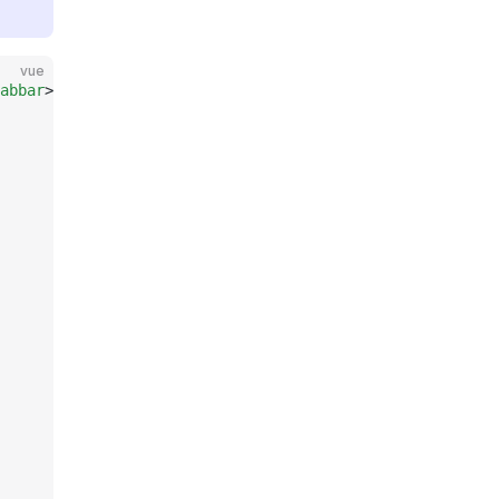
vue
abbar
>