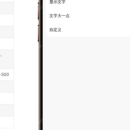
-
y-500