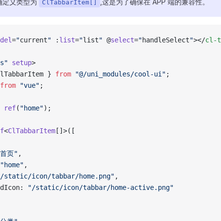
确定义类型为
,这是为了确保在 APP 端的兼容性。
ClTabbarItem[]
del
=
"
current
"
 :
list
=
"
list
"
 @
select
=
"
handleSelect
"
></
cl-t
s"
 setup
>
lTabbarItem } 
from
 "@/uni_modules/cool-ui"
;
from
 "vue"
;
 ref
(
"home"
);
f
<
ClTabbarItem
[]>([
"首页"
,
"home"
,
/static/icon/tabbar/home.png"
,
edIcon: 
"/static/icon/tabbar/home-active.png"