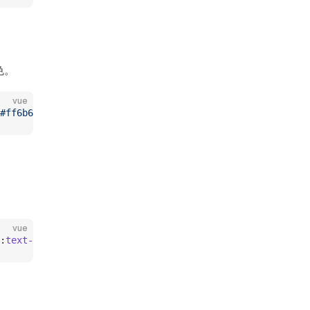
色。
vue
#ff6b6b"
></
cl-tabbar
>
。
vue
:
text-size
=
"
14
"
></
cl-tabbar
>