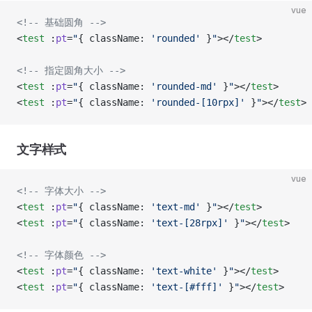
vue
<!-- 基础圆角 -->
<
test
 :
pt
=
"
{ className: 
'rounded'
 }
"
></
test
>
<!-- 指定圆角大小 -->
<
test
 :
pt
=
"
{ className: 
'rounded-md'
 }
"
></
test
>
<
test
 :
pt
=
"
{ className: 
'rounded-[10rpx]'
 }
"
></
test
>
文字样式
vue
<!-- 字体大小 -->
<
test
 :
pt
=
"
{ className: 
'text-md'
 }
"
></
test
>
<
test
 :
pt
=
"
{ className: 
'text-[28rpx]'
 }
"
></
test
>
<!-- 字体颜色 -->
<
test
 :
pt
=
"
{ className: 
'text-white'
 }
"
></
test
>
<
test
 :
pt
=
"
{ className: 
'text-[#fff]'
 }
"
></
test
>