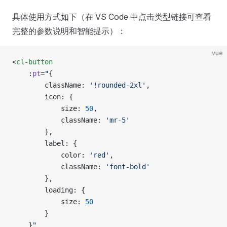
具体使用方式如下（在 VS Code 中点击类型链接可查看
完整的参数说明和智能提示）：
vue
<
cl-button
	:
pt
=
"
{
		className: 
'!rounded-2xl'
,
		icon: {
			size: 
50
,
			className: 
'mr-5'
		},
		label: {
			color: 
'red'
,
			className: 
'font-bold'
		},
		loading: {
			size: 
50
		}
	}
"