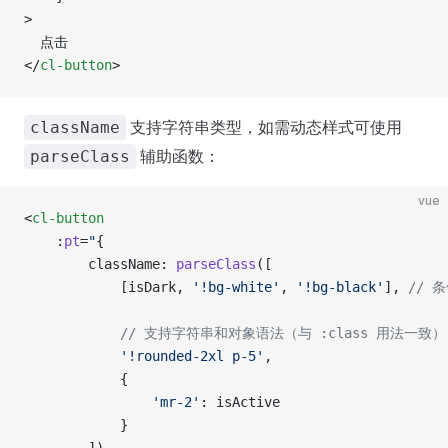
>
  点击
</
cl-button
>
支持字符串类型，如需动态样式可使用
className
辅助函数：
parseClass
vue
<
cl-button
	:
pt
=
"
{
		className: 
parseClass
([
			[isDark, 
'!bg-white'
, 
'!bg-black'
], 
// 
			// 支持字符串和对象语法（与 :class 用法一致）
			'!rounded-2xl p-5'
,
			{
				'mr-2'
: isActive
			}